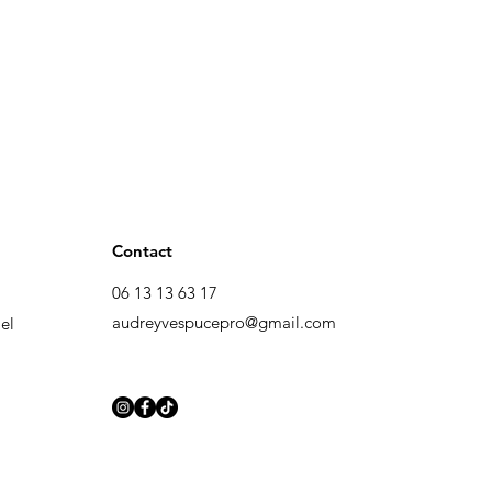
Contact
06 13 13 63 17
audreyvespucepro@gmail.com
el