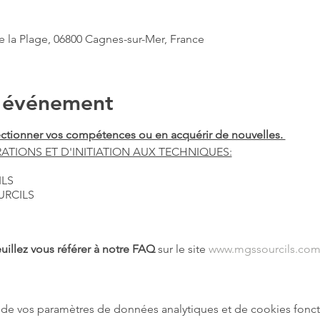
e la Plage, 06800 Cagnes-sur-Mer, France
l'événement
fectionner vos compétences ou en acquérir de nouvelles.
TIONS ET D'INITIATION AUX TECHNIQUES:
ILS
URCILS
uillez vous référer à notre FAQ
sur le site
www.mgssourcils.co
de vos paramètres de données analytiques et de cookies fonct