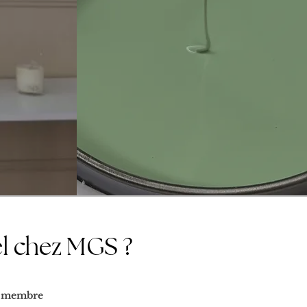
el chez MGS ?
e membre