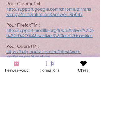
Pour ChromeTM :
http://support.google.com/chrome/bin/ans
wer.py?hl=fr&hlrm=en&answer=95647
Pour FirefoxTM :
http://support.mozilla.org/fr/kb/Activer%20e
t%20d%C3%A9sactiver%20les%20cookies
Pour OperaTM :
https://help.opera.com/en/latest/web-
preferences/#cookies
Pour ne pas être suivi par Google Analytics
Rendez-vous
Formations
Offres
sur tous les sites Web, visitez ce lien:
http://tools.google.com/dlpage/gaoptout
.
Pour en savoir plus, sur les moyens de
maîtriser, limiter les traces de sa navigation
web, nous vous conseillons de vous
rendre sur le site de la CNIL :
https://www.cnil.fr/fr/cookies-les-outils-
pour-les-maitriser?fbclid=IwAR36P-
S0Dz35vPvNw1nm0KNQZ4nvyKV4vUkqas
LISvD3wD8DOmcvG5ROJLs