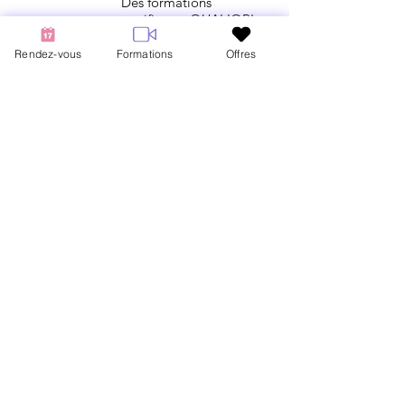
Des formations
certifiantes QUALIOPI
Rendez-vous
Formations
Offres
MasterClasses
N°1 - Épilation & Coloration
N°
2 - Henné & Structuration
N°
3 - BrowLift
Pack Complet Master Class
Plan du site
Accueil
Formations en présentiel
Formations en ligne
Prendre RDV
FAQ
Contact
Contact
06 13 13 63 17